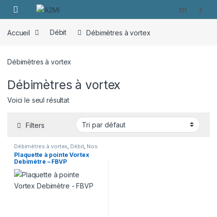
Skip to navigation
Skip to content
Accueil
Débit
Débimètres à vortex
Débimètres à vortex
Débimètres à vortex
Voici le seul résultat
Filters
Débimètres à vortex
,
Débit
,
Nos
Catégories
Plaquette à pointe Vortex
Debimètre – FBVP