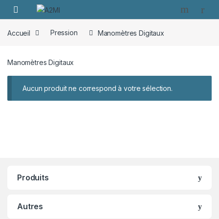
Skip to navigation
Skip to content
Accueil
Pression
Manomètres Digitaux
Manomètres Digitaux
Aucun produit ne correspond à votre sélection.
Produits
Autres