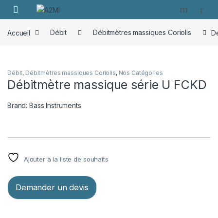
Skip to navigation
Skip to content
Accueil
Débit
Débitmètres massiques Coriolis
Dé
Débit
,
Débitmètres massiques Coriolis
,
Nos Catégories
Débitmètre massique série U FCKD
Brand:
Bass Instruments
Ajouter à la liste de souhaits
Demander un devis