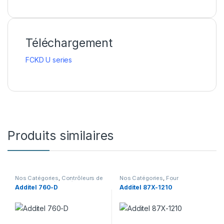
Téléchargement
FCKD U series
Produits similaires
Nos Catégories
,
Contrôleurs de
Nos Catégories
,
Four
pression
,
Matériel d’étalonnage
d'étalonnage
,
Matériel
Additel 760-D
Additel 87X-1210
d’étalonnage