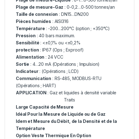
Plage de mesure-Gaz
: 0-0,2…0-500 tonnes/an
Taille de connexion
: DN15…DN200
Pièces humides
: AISI316
Température
: -200…200°C (option ; +350°C)
Pression
: 40 bars maximum.
Sensibilité
: <±0,1% ou <±0,2%
protection
: IP67 (Ops ; Exproof)
Alimentation
: 24 VCC
Sortie
: 4…20 mA (Opérations ; Impulsion)
Indicateur
: (Opérations ; LCD)
Communication
: RS-485, MODBUS-RTU
(Opérations ; HART)
APPLICATION
: Gaz et liquides à densité variable
Traits
Large Capacité de Mesure
Idéal Pour la Mesure de Liquide ou de Gaz
Idem et Mesure du Débit, de la Densité et de la
Température
Option Veste Thermique En Option