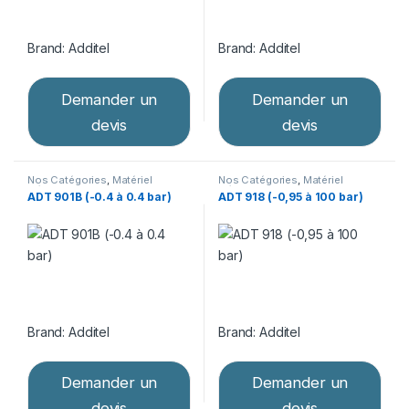
Brand:
Additel
Brand:
Additel
Demander un
Demander un
devis
devis
Nos Catégories
,
Matériel
Nos Catégories
,
Matériel
d’étalonnage
,
Pompes
d’étalonnage
,
Pompes
ADT 901B (-0.4 à 0.4 bar)
ADT 918 (-0,95 à 100 bar)
pneumatiques
pneumatiques
Brand:
Additel
Brand:
Additel
Demander un
Demander un
devis
devis