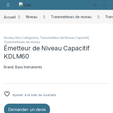
Skip to navigation
Skip to content
Accueil
Niveau
Transmetteurs de niveau
Tran
Niveau
,
Nos Catégories
,
Transmetteur de Niveau Capacitif
,
Transmetteurs de niveau
Émetteur de Niveau Capacitif
KDLM60
Brand:
Bass Instruments
Ajouter à la liste de souhaits
Demander un devis