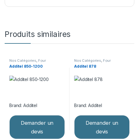
Produits similaires
Nos Catégories
,
Four
Nos Catégories
,
Four
d'étalonnage
,
Matériel
d'étalonnage
,
Matériel
Additel 850-1200
Additel 878
d’étalonnage
d’étalonnage
Brand:
Additel
Brand:
Additel
Demander un
Demander un
devis
devis