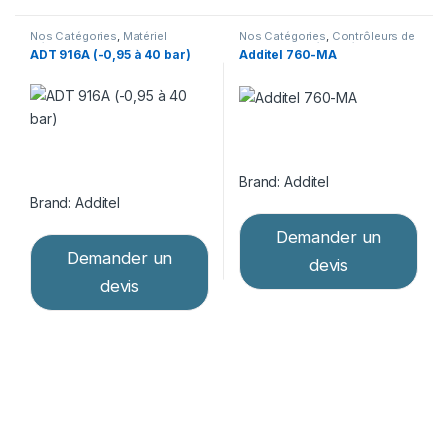
Nos Catégories
,
Matériel
Nos Catégories
,
Contrôleurs de
d’étalonnage
,
Pompes
pression
,
Matériel d’étalonnage
ADT 916A (-0,95 à 40 bar)
Additel 760-MA
pneumatiques
Brand:
Additel
Brand:
Additel
Demander un
Demander un
devis
devis