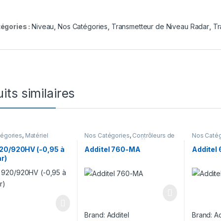
égories :
Niveau
,
Nos Catégories
,
Transmetteur de Niveau Radar
,
Tr
its similaires
égories
,
Matériel
Nos Catégories
,
Contrôleurs de
Nos Catég
nnage
,
Pompes
pression
,
Matériel d’étalonnage
digitaux d
tiques
d’étalonn
20/920HV (-0,95 à
Additel 760-MA
Additel
r)
Brand:
Additel
Brand:
Ad