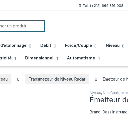
Tel: (+212) 666 816 008
or:
 d’étalonnage
Débit
Force/Couple
Niveau
tricité
Dimensionnel
Automatisme
veau
Transmetteur de Niveau Radar
Émetteur de 
Niveau
,
Nos Catégorie
Émetteur d
Brand:
Bass Instrume