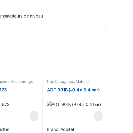
ansmetteurs de niveau
ories
,
Manomètres
Nos Catégories
,
Matériel
e calibration
,
Matériel
d’étalonnage
,
Pompes
age
pneumatiques
 673
ADT 901B (-0.4 à 0.4 bar)
ditel
Brand:
Additel