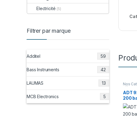
Electricité
(5)
Cat
Filtrer par marque
Produ
Additel
59
Bass Instruments
42
LAUMAS
13
Nos Cat
d’étalo
pneuma
ADT 9
MCB Electronics
5
200 ba