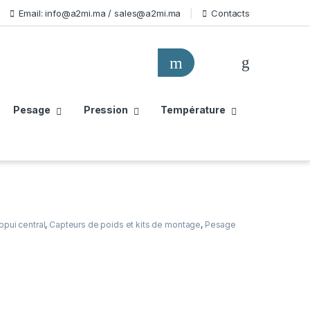
Email: info@a2mi.ma / sales@a2mi.ma
Contacts
Pesage
Pression
Température
pui central
,
Capteurs de poids et kits de montage
,
Pesage