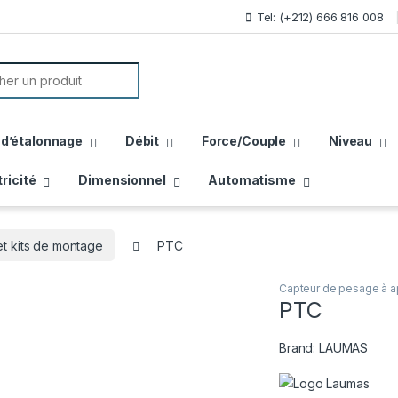
Tel: (+212) 666 816 008
or:
 d’étalonnage
Débit
Force/Couple
Niveau
tricité
Dimensionnel
Automatisme
et kits de montage
PTC
Capteur de pesage à ap
PTC
Brand:
LAUMAS