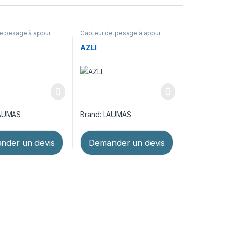
e pesage à appui
Capteur de pesage à appui
pteurs de poids et
central
,
Capteurs de poids et
ontage
,
Pesage
kits de montage
,
Pesage
AZLI
AUMAS
Brand:
LAUMAS
nder un devis
Demander un devis