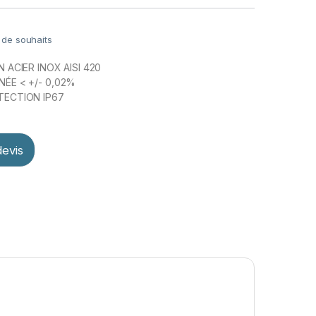
e de souhaits
 ACIER INOX AISI 420
ÉE < +/- 0,02%
TECTION IP67
evis