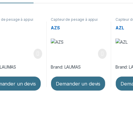
 de pesage à appui
Capteur de pesage à appui
Capteur d
Capteurs de poids et
central
,
Capteurs de poids et
central
,
Ca
 montage
,
Pesage
kits de montage
,
Pesage
kits de m
AZS
AZL
LAUMAS
Brand:
LAUMAS
Brand:
L
ander un devis
Demander un devis
Dema