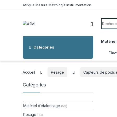
Skip to navigation
Skip to content
Afrique Mesure Métrologie Instrumentation
Search f
Matériel
Catégories
Elec
Accueil
Pesage
Capteurs de poids 
Catégories
Matériel d’étalonnage
(59)
Pesage
(13)