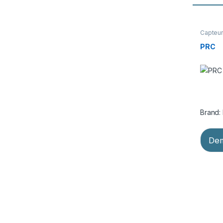
Capteur
central
,
kits de
PRC
Brand:
Dem