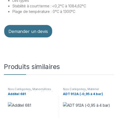
Les types
Stabilité à court terme : <0,2°C à 1084,62°C
Plage de température : 0°C à 1300°C
Demander un devis
Produits similaires
Nos Catégories
,
Manomètres
Nos Catégories
,
Matériel
digitaux de calibration
,
Matériel
d’étalonnage
,
Pompes
Additel 681
ADT 912A (-0,95 à 4 bar)
d’étalonnage
pneumatiques