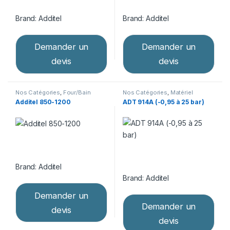
Brand:
Additel
Brand:
Additel
Demander un
Demander un
devis
devis
Nos Catégories
,
Four/Bain
Nos Catégories
,
Matériel
d'étalonnage
,
Matériel
d’étalonnage
,
Pompes
Additel 850-1200
ADT 914A (-0,95 à 25 bar)
d’étalonnage
pneumatiques
Brand:
Additel
Brand:
Additel
Demander un
Demander un
devis
devis