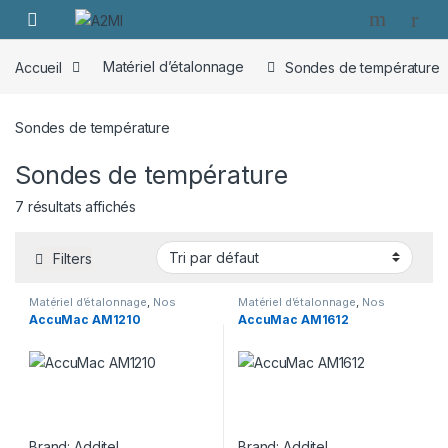
Skip to navigation
Skip to content
Accueil
Matériel d’étalonnage
Sondes de température
Sondes de température
Sondes de température
7 résultats affichés
Filters
Matériel d’étalonnage
,
Nos
Matériel d’étalonnage
,
Nos
Catégories
,
Sondes de
Catégories
,
Sondes de
AccuMac AM1210
AccuMac AM1612
température
température
Brand:
Additel
Brand:
Additel