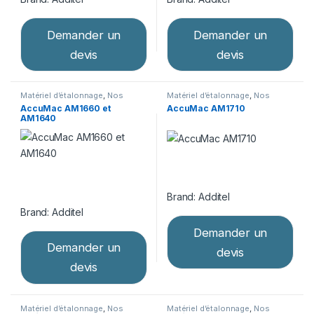
Demander un
Demander un
devis
devis
Matériel d’étalonnage
,
Nos
Matériel d’étalonnage
,
Nos
Catégories
,
Sondes de
Catégories
,
Sondes de
AccuMac AM1660 et
AccuMac AM1710
température
température
AM1640
Brand:
Additel
Brand:
Additel
Demander un
Demander un
devis
devis
Matériel d’étalonnage
,
Nos
Matériel d’étalonnage
,
Nos