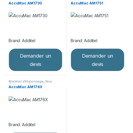
Catégories
,
Sondes de
Catégories
,
Sondes de
AccuMac AM1730
AccuMac AM1751
température
température
Brand:
Additel
Brand:
Additel
Demander un
Demander un
devis
devis
Matériel d’étalonnage
,
Nos
Catégories
,
Sondes de
AccuMac AM176X
température
Brand:
Additel