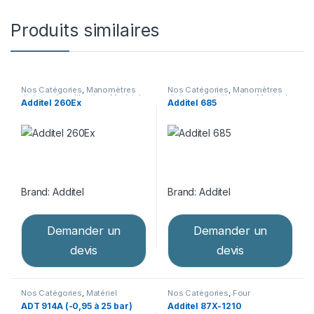
Produits similaires
Nos Catégories
,
Manomètres
Nos Catégories
,
Manomètres
digitaux de calibration
,
Matériel
digitaux de calibration
,
Matériel
Additel 260Ex
Additel 685
d’étalonnage
d’étalonnage
Brand:
Additel
Brand:
Additel
Demander un
Demander un
devis
devis
Nos Catégories
,
Matériel
Nos Catégories
,
Four
d’étalonnage
,
Pompes
d'étalonnage
,
Matériel
ADT 914A (-0,95 à 25 bar)
Additel 87X-1210
pneumatiques
d’étalonnage