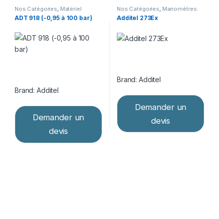
Nos Catégories
,
Matériel
Nos Catégories
,
Manomètres
d’étalonnage
,
Pompes
digitaux de calibration
,
Matériel
ADT 918 (-0,95 à 100 bar)
Additel 273Ex
pneumatiques
d’étalonnage
Brand:
Additel
Brand:
Additel
Demander un
Demander un
devis
devis