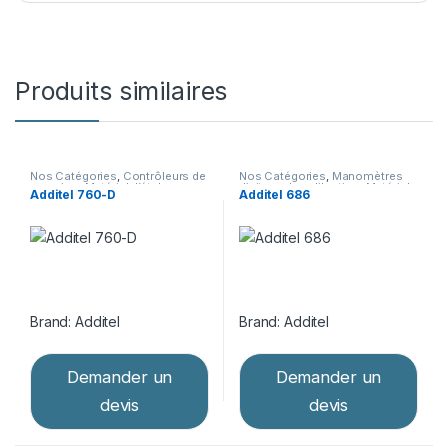
Produits similaires
Nos Catégories
,
Contrôleurs de
Nos Catégories
,
Manomètres
pression
,
Matériel d’étalonnage
digitaux de calibration
,
Matériel
Additel 760-D
Additel 686
d’étalonnage
Brand:
Additel
Brand:
Additel
Demander un
Demander un
devis
devis