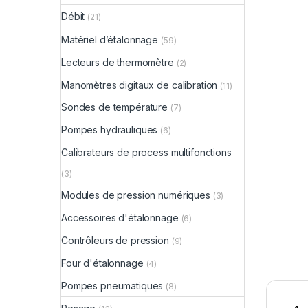
Débit
(21)
Matériel d’étalonnage
(59)
Lecteurs de thermomètre
(2)
Manomètres digitaux de calibration
(11)
Sondes de température
(7)
Pompes hydrauliques
(6)
Calibrateurs de process multifonctions
(3)
Modules de pression numériques
(3)
Accessoires d'étalonnage
(6)
Contrôleurs de pression
(9)
Four d'étalonnage
(4)
Pompes pneumatiques
(8)