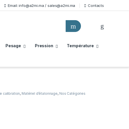
Email: info@a2mi.ma / sales@a2mi.ma
Contacts
Pesage
Pression
Température
 calibration
,
Matériel d’étalonnage
,
Nos Catégories