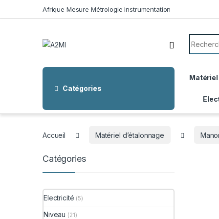
Skip to navigation
Skip to content
Afrique Mesure Métrologie Instrumentation
Search f
Matériel
Catégories
Elec
Accueil
Matériel d’étalonnage
Manom
Catégories
Electricité
(5)
Niveau
(21)