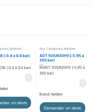
ories
,
Matériel
Nos Catégories
,
Matériel
age
,
Pompes
d’étalonnage
,
Pompes
ques
pneumatiques
 (-0.4 à 0.4 bar)
ADT 920/920HV (-0,95 à
200 bar)
ditel
Brand:
Additel
nder un devis
Demander un devis