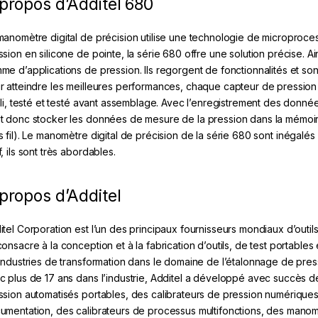
propos d’
Additel 680
manomètre digital de précision utilise une technologie de micropro
ssion en silicone de pointe, la série 680 offre une solution précise. Ai
me d’applications de pression. Ils regorgent de fonctionnalités et son
r atteindre les meilleures performances, chaque capteur de pressio
illi, testé et testé avant assemblage. Avec l’enregistrement des donné
t donc stocker les données de mesure de la pression dans la mémoire
s fil). Le manomètre digital de précision de la
série 680
sont inégalés 
, ils sont très abordables.
propos d’Additel
itel Corporation est l’un des principaux fournisseurs mondiaux d’outi
consacre à la conception et à la fabrication d’outils, de test portables
 industries de transformation dans le domaine de l’étalonnage de press
c plus de 17 ans dans l’industrie, Additel a développé avec succès d
ssion automatisés portables, des calibrateurs de pression numériques
umentation, des calibrateurs de processus multifonctions, des man