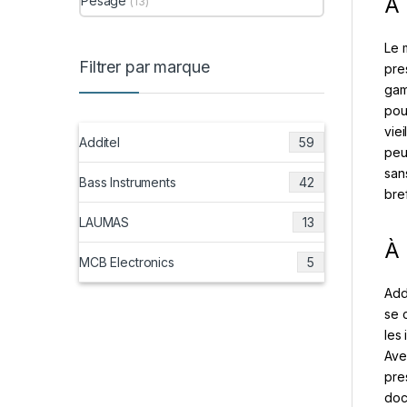
A 
Pesage
(13)
Le 
Filtrer par marque
pre
gam
pou
vie
Additel
59
peu
san
Bass Instruments
42
bref
LAUMAS
13
À 
MCB Electronics
5
Add
se 
les
Ave
pre
doc