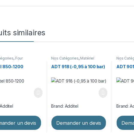
its similaires
égories
,
Four
Nos Catégories
,
Matériel
Nos Catég
nnage
,
Matériel
d’étalonnage
,
Pompes
d’étalonn
nnage
pneumatiques
pneumati
el 850-1200
ADT 918 (-0,95 à 100 bar)
ADT 901B
Additel
Brand:
Additel
Brand:
Ad
ander un devis
Demander un devis
Dema