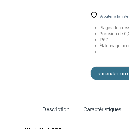
Ajouter à la list
Plages de press
Précision de 0
IP67
Étalonnage acc
…
Demander un d
Description
Caractéristiques