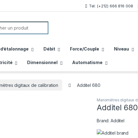
Tel: (+212) 666 816 008
or:
 d’étalonnage
Débit
Force/Couple
Niveau
tricité
Dimensionnel
Automatisme
ètres digitaux de calibration
Additel 680
Manomètres digitaux de
Additel 680
Brand:
Additel