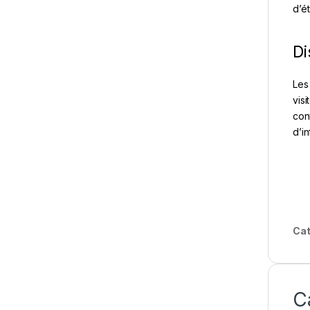
d’é
Di
Les
vis
con
d’i
Cat
C