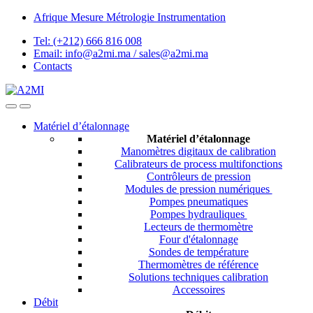
Skip
Skip
Afrique Mesure Métrologie Instrumentation
to
to
Tel: (+212) 666 816 008
navigation
content
Email: info@a2mi.ma / sales@a2mi.ma
Contacts
Matériel d’étalonnage
Matériel d’étalonnage
Manomètres digitaux de calibration
Calibrateurs de process multifonctions
Contrôleurs de pression
Modules de pression numériques
Pompes pneumatiques
Pompes hydrauliques
Lecteurs de thermomètre
Four d'étalonnage
Sondes de température
Thermomètres de référence
Solutions techniques calibration
Accessoires
Débit