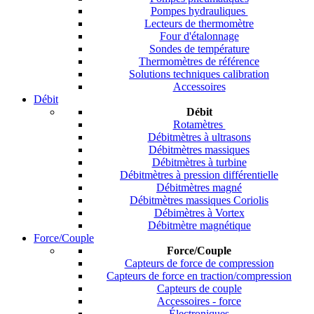
Pompes hydrauliques
Lecteurs de thermomètre
Four d'étalonnage
Sondes de température
Thermomètres de référence
Solutions techniques calibration
Accessoires
Débit
Débit
Rotamètres
Débitmètres à ultrasons
Débitmètres massiques
Débitmètres à turbine
Débitmètres à pression différentielle
Débitmètres magné
Débitmètres massiques Coriolis
Débimètres à Vortex
Débitmètre magnétique
Force/Couple
Force/Couple
Capteurs de force de compression
Capteurs de force en traction/compression
Capteurs de couple
Accessoires - force
Électroniques