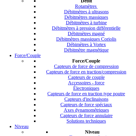
Débit
Rotamètres
Débitmètres à ultrasons
Débitmètres massiques
Débitmètres à turbine
Débitmètres à pression différentielle
Débitmètres magné
Débitmètres massiques Coriolis
Débimètres à Vortex
Débitmètre magnétique
Force/Couple
Force/Couple
Capteurs de force de compression
Capteurs de force en traction/compression
Capteurs de couple
Accessoires - force
Électroniques
Capteurs de force en traction type poutre
Capteurs d'inclinaisons
Capteurs de force spéciaux
Axes dynamométriques
Capteurs de force annulaire
Solutions techniques
Niveau
Niveau