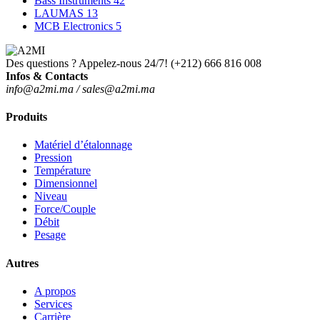
Bass Instruments
42
LAUMAS
13
MCB Electronics
5
Des questions ? Appelez-nous 24/7!
(+212) 666 816 008
Infos & Contacts
info@a2mi.ma / sales@a2mi.ma
Produits
Matériel d’étalonnage
Pression
Température
Dimensionnel
Niveau
Force/Couple
Débit
Pesage
Autres
A propos
Services
Carrière