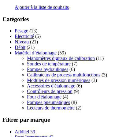
Ajouter à la liste de souhaits
Catégories
Pesage
(13)
Electricité
(5)
Niveau
(21)
Débit
(21)
Matériel d’étalonnage
(59)
Manomètres digitaux de calibration
(11)
Sondes de température
(7)
Pompes hydrauliques
(6)
Calibrateurs de process multifonctions
(3)
Modules de pression numériques
(3)
Accessoires d'étalonnage
(6)
Contrôleurs de pression
(9)
Four d'étalonnage
(4)
Pompes pneumatiques
(8)
Lecteurs de thermomètre
(2)
Filtrer par marque
Additel
59