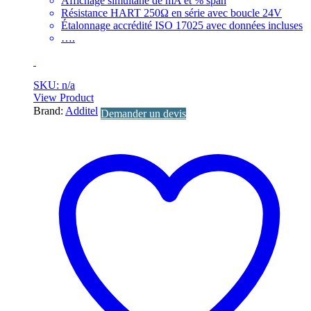
Affichage simultané de mA et % span
Résistance HART 250Ω en série avec boucle 24V
Étalonnage accrédité ISO 17025 avec données incluses
….
SKU: n/a
View Product
Brand:
Additel
Demander un devis