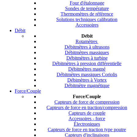
Four d'étalonnage
Sondes de température
Thermomètres de référence
Solutions techniques calibration
Accessoires
Débit
Débit
Rotamètres
Débitmètres à ultrasons
Débitmètres massiques
Débitmètres à turbine
Débitmètres à pression différentielle
Débitmètres magné
Débitmètres massiques Coriolis
Débimètres à Vortex
Débitmètre magnétique
Force/Couple
Force/Couple
Capteurs de force de compression
Capteurs de force en traction/compression
Capteurs de couple
Accessoires - force
Électroniques
Capteurs de force en traction type poutre
Capteurs d'inclinaisons