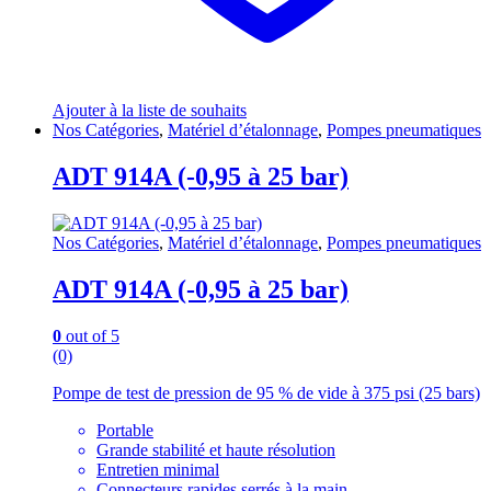
Ajouter à la liste de souhaits
Nos Catégories
,
Matériel d’étalonnage
,
Pompes pneumatiques
ADT 914A (-0,95 à 25 bar)
Nos Catégories
,
Matériel d’étalonnage
,
Pompes pneumatiques
ADT 914A (-0,95 à 25 bar)
0
out of 5
(0)
Pompe de test de pression de 95 % de vide à 375 psi (25 bars)
Portable
Grande stabilité et haute résolution
Entretien minimal
Connecteurs rapides serrés à la main